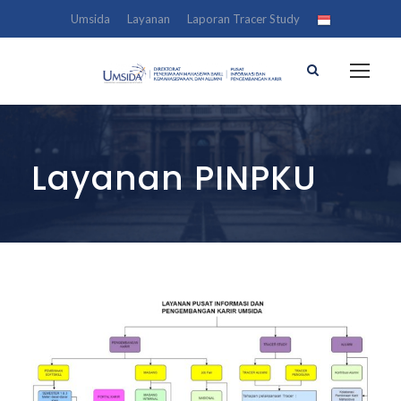
Umsida
Layanan
Laporan Tracer Study
Layanan PINPKU