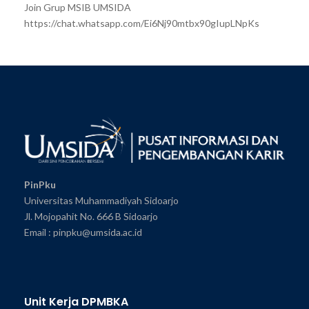
Join Grup MSIB UMSIDA
https://chat.whatsapp.com/Ei6Nj90mtbx90gIupLNpKs
PinPku
Universitas Muhammadiyah Sidoarjo
Jl. Mojopahit No. 666 B Sidoarjo
Email : pinpku@umsida.ac.id
Unit Kerja DPMBKA