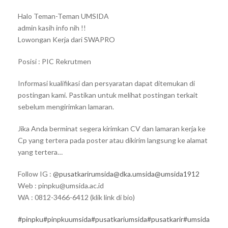
Halo Teman-Teman UMSIDA
admin kasih info nih !!
Lowongan Kerja dari SWAPRO
Posisi : PIC Rekrutmen
Informasi kualifikasi dan persyaratan dapat ditemukan di
postingan kami. Pastikan untuk melihat postingan terkait
sebelum mengirimkan lamaran.
Jika Anda berminat segera kirimkan CV dan lamaran kerja ke
Cp yang tertera pada poster atau dikirim langsung ke alamat
yang tertera…
Follow IG :
@pusatkarirumsida
@dka.umsida
@umsida1912
Web : pinpku@umsida.ac.id
WA : 0812-3466-6412 (klik link di bio)
#pinpku
#pinpkuumsida
#pusatkariumsida
#pusatkarir
#umsida