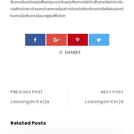
#umsidasidoarjo
#kampussidoarjo
#umsidahitz
#umsidamendu
nia
#universitasmuhammadiyahsidoarjo
#pmbumsida
#akademi
kumsida
#umsidaunggul
#loker
0
SHARES
PREVIOUS POST
NEXT POST
Lowongan Kerja
Lowongan Kerja
Related Posts