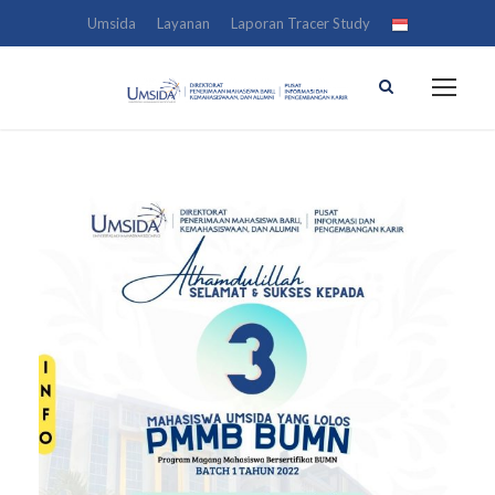
Umsida
Layanan
Laporan Tracer Study