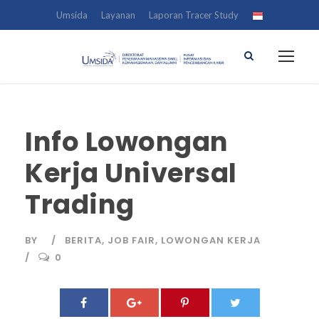
Umsida
Layanan
Laporan Tracer Study
Info Lowongan
Kerja Universal
Trading
BY
BERITA
,
JOB FAIR
,
LOWONGAN KERJA
0