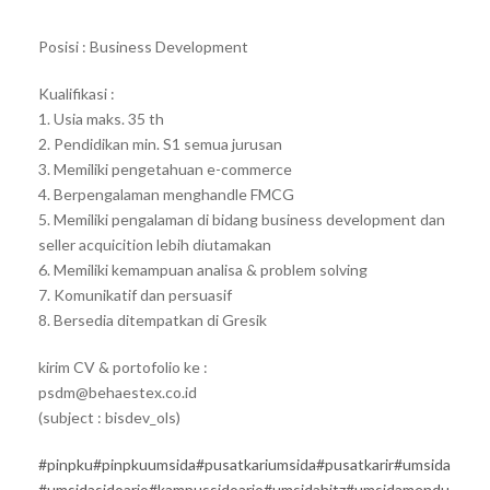
Posisi : Business Development
Kualifikasi :
1. Usia maks. 35 th
2. Pendidikan min. S1 semua jurusan
3. Memiliki pengetahuan e-commerce
4. Berpengalaman menghandle FMCG
5. Memiliki pengalaman di bidang business development dan
seller acquicition lebih diutamakan
6. Memiliki kemampuan analisa & problem solving
7. Komunikatif dan persuasif
8. Bersedia ditempatkan di Gresik
kirim CV & portofolio ke :
psdm@behaestex.co.id
(subject : bisdev_ols)
#pinpku
#pinpkuumsida
#pusatkariumsida
#pusatkarir
#umsida
#umsidasidoarjo
#kampussidoarjo
#umsidahitz
#umsidamendu