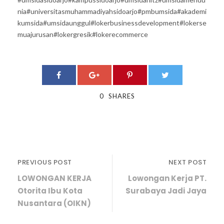
nia
#universitasmuhammadiyahsidoarjo
#pmbumsida
#akademi
kumsida
#umsidaunggul
#lokerbusinessdevelopment
#lokerse
muajurusan
#lokergresik
#lokerecommerce
0
SHARES
PREVIOUS POST
NEXT POST
LOWONGAN KERJA
Lowongan Kerja PT.
Otorita Ibu Kota
Surabaya Jadi Jaya
Nusantara (OIKN)