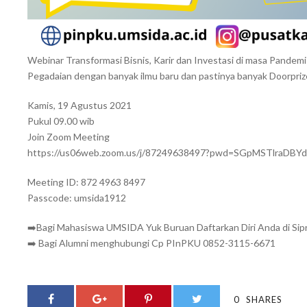
Webinar Transformasi Bisnis, Karir dan Investasi di masa Pandem
Pegadaian dengan banyak ilmu baru dan pastinya banyak Doorpriz
Kamis, 19 Agustus 2021
Pukul 09.00 wib
Join Zoom Meeting
https://us06web.zoom.us/j/87249638497?pwd=SGpMSTlraD
Meeting ID: 872 4963 8497
Passcode: umsida1912
➡️Bagi Mahasiswa UMSIDA Yuk Buruan Daftarkan Diri Anda di Si
➡️ Bagi Alumni menghubungi Cp PInPKU 0852-3115-6671
0
SHARES