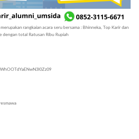
i merupakan rangkaian acara seru bersama : Bhinneka, Top Karir dan
e dengan total Ratusan Ribu Rupiah
BYdWhOOTdYaENwN3l0Zz09
presmawa