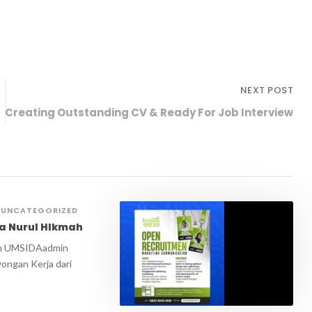
NEXT POST
Creating Outstanding CV & Ready For Job Interview
UNCATEGORIZED
a Nurul HIkmah
n UMSIDAadmin
wongan Kerja dari