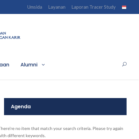
Umsida
Layanan
Laporan Tracer Study
haan
Alumni
Agenda
here're no item that match your search criteria. Please try again
ith different keywords.