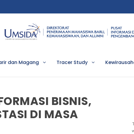
arir dan Magang
Tracer Study
Kewirausa
ORMASI BISNIS,
STASI DI MASA
T
w