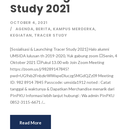
Study 2021
OCTOBER 4, 2021
AGENDA
,
BERITA
,
KAMPUS MERDERKA
,
KEGIATAN
,
TRACER STUDY
[Sosialisasi & Launching Tracer Study 2021] Halo alumni
UMSIDA lulusan th 2019-2020, Yuk gabung zoom 💥Senin, 4
Oktober 2021 💥Pukul 13.00 wib Join Zoom Meeting
https://zoom.us/j/98289147845?
pwd=UG9xb2FnbzkrWWxpeDluczg5MGdQZz09 Meeting
ID: 982 8914 7845 Passcode: umsida1912 noted : Catat
tanggal & waktunya & Dapatkan Merchandise menarik dari
PInPKU Informasi lebih lanjut hubungi : Wa admin PInPKU
0852-3115-6671 /...
Read More