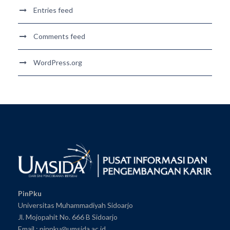
Entries feed
Comments feed
WordPress.org
PinPku
Universitas Muhammadiyah Sidoarjo
Jl. Mojopahit No. 666 B Sidoarjo
Email : pinpku@umsida.ac.id