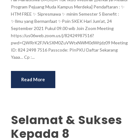
Program Pejuang Muda Kampus Merdeka] Pendaftaran : ✨
HTM FREE ✨ Sipresmawa ✨ minim Semester 5 Benefit :
✨Ilmu yang Bermanfaat ✨Poin SKEK Hari Jum’at, 24
September 2021 Pukul 09.00 wib Join Zoom Meeting
https://us06web.zoom.us/j/82424987516?
pwd=QWRrK2FJVk5XM0ZuVWtxNWM0dWtjdz09 Meeting
ID: 824 2498 7516 Passcode: PInPKU Daftar Sekarang
Yaaa… Cp :...
Read More
Selamat & Sukses
Kepada 8