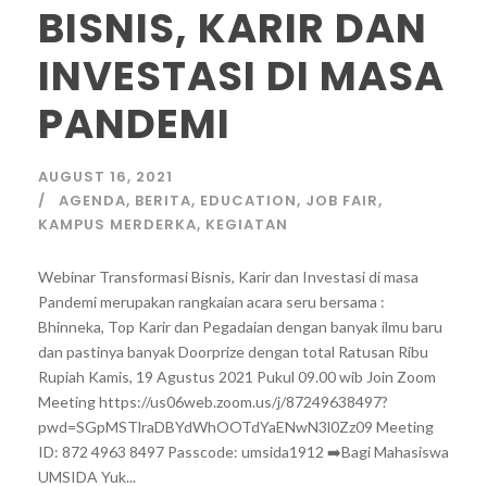
BISNIS, KARIR DAN
INVESTASI DI MASA
PANDEMI
AUGUST 16, 2021
AGENDA
,
BERITA
,
EDUCATION
,
JOB FAIR
,
KAMPUS MERDERKA
,
KEGIATAN
Webinar Transformasi Bisnis, Karir dan Investasi di masa
Pandemi merupakan rangkaian acara seru bersama :
Bhinneka, Top Karir dan Pegadaian dengan banyak ilmu baru
dan pastinya banyak Doorprize dengan total Ratusan Ribu
Rupiah Kamis, 19 Agustus 2021 Pukul 09.00 wib Join Zoom
Meeting https://us06web.zoom.us/j/87249638497?
pwd=SGpMSTlraDBYdWhOOTdYaENwN3l0Zz09 Meeting
ID: 872 4963 8497 Passcode: umsida1912 ➡️Bagi Mahasiswa
UMSIDA Yuk...