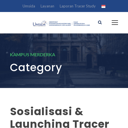
Umsida
Layanan
Laporan Tracer Study
KAMPUS MERDERKA
Category
Sosialisasi &
Launching Tracer