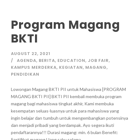
Program Magang
BKTI
AUGUST 22, 2021
AGENDA
,
BERITA
,
EDUCATION
,
JOB FAIR
,
KAMPUS MERDERKA
,
KEGIATAN
,
MAGANG
,
PENDIDIKAN
Lowongan Magang BKTI PII untuk Mahasiswa [PROGRAM
MAGANG BKTI PII] BKTI PII kembali membuka program
magang bagi mahasiswa tingkat akhir, Kami membuka
kesempatan seluas-luasnya untuk para mahasiswa yang
ingin belajar dan tumbuh untuk mengembangkan potensinya
dan menjadi pribadi yang berdampak. Ayo segera ikuti
pendaftarannya!!! Durasi magang: min. 6 bulan Benefit:
Sertifikat magang Uang saku selama...