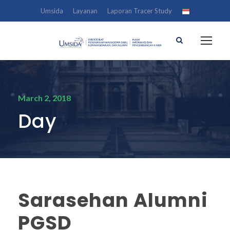
Umsida
Layanan
Laporan Tracer Study
March 2, 2018
Day
Sarasehan Alumni
PGSD